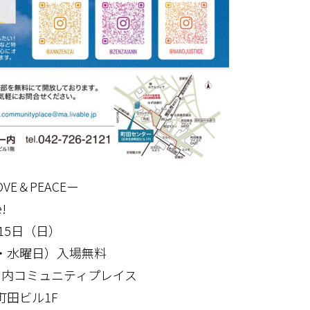
E＆PEACEー
!
月15日（日）
日・水曜日）入場無料
ー内コミュニティプレイス
田ビル1F